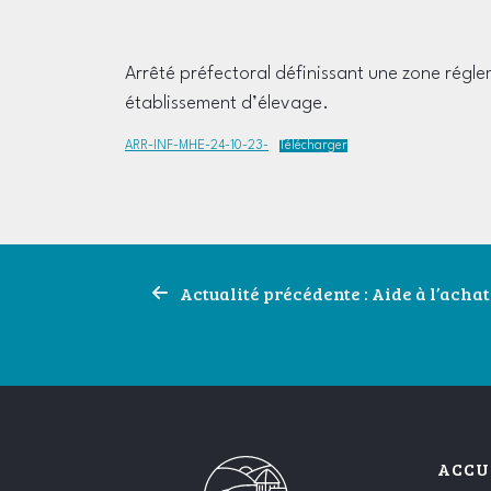
Arrêté préfectoral définissant une zone régl
établissement d’élevage.
ARR-INF-MHE-24-10-23-
Télécharger
Navigation
Actualité précédente : Aide à l’achat
de
l’article
ACCU