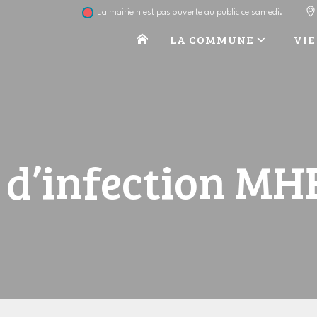
La mairie n'est pas ouverte au public ce samedi.
LA COMMUNE
VIE
 d’infection MH