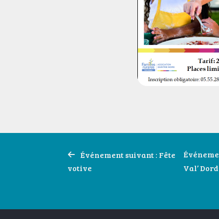
Navigation
Événemen
Événement suivant : Fête
de
votive
Val’ Dor
l’article