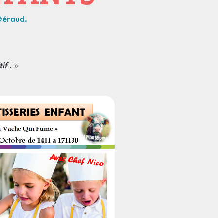
Géraud.
if
! »